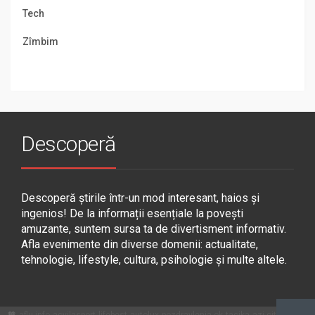
Tech
Zîmbim
Descoperă
Descoperă știrile într-un mod interesant, haios și
ingenios! De la informații esențiale la povești
amuzante, suntem sursa ta de divertisment informativ.
Afla evenimente din diverse domenii: actualitate,
tehnologie, lifestyle, cultura, psihologie și multe altele.
Lexus TX 350 2025 года
Lexus LX 700h 2025 года
Обзор Lexus TX 500h 2025 года
Новый спортивный автомобиль Lexus
Acura ADX 2025: характеристики
🧡
aflu.info
acvilasport
lifebest
autolux
pozdravlenia-ok
tacika
azi.citesc.info