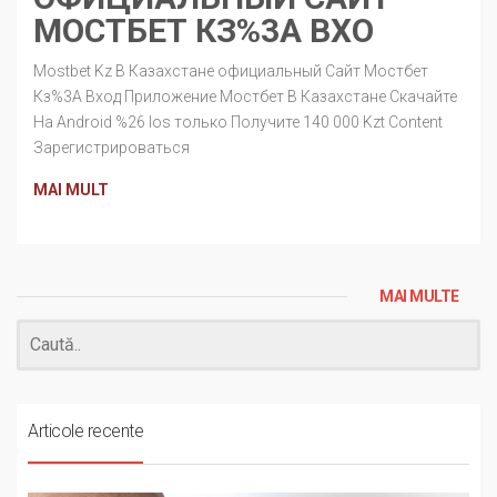
МОСТБЕТ КЗ%3A ВХО
Mostbet Kz В Казахстане официальный Сайт Мостбет
Кз%3A Вход Приложение Мостбет В Казахстане Скачайте
На Android %26 Ios только Получите 140 000 Kzt Content
Зарегистрироваться
MAI MULT
MAI MULTE
Articole recente