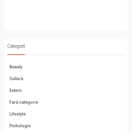
Categorii
Beauty
Cultură
Extern
Fară categorie
Lifestyle
Psihologie