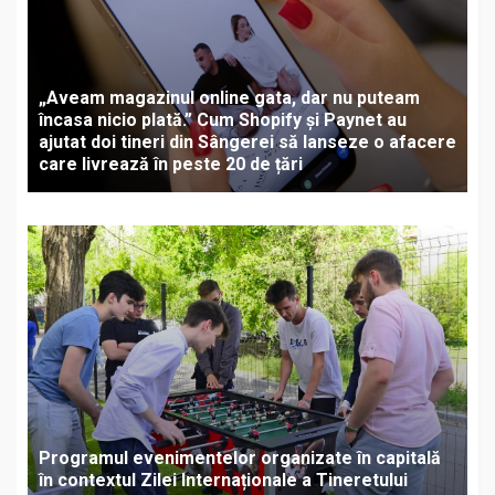
„Aveam magazinul online gata, dar nu puteam
încasa nicio plată.” Cum Shopify și Paynet au
ajutat doi tineri din Sângerei să lanseze o afacere
care livrează în peste 20 de țări
Programul evenimentelor organizate în capitală
în contextul Zilei Internaționale a Tineretului