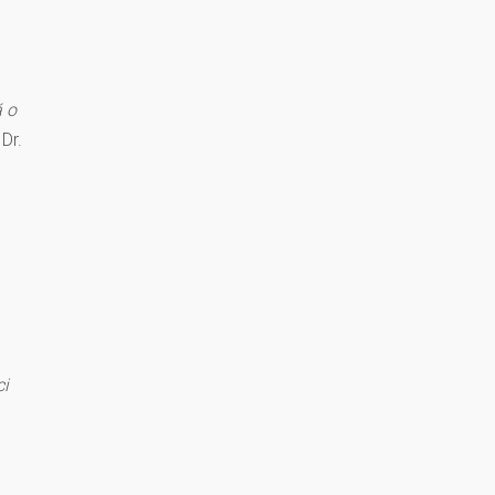
ă o
Dr.
ci