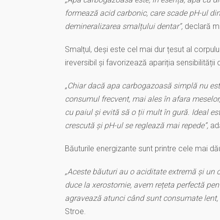
formează acid carbonic, care scade pH-ul din
demineralizarea smalțului dentar”,
declară me
Smalțul, deși este cel mai dur țesut al corpul
ireversibil și favorizează apariția sensibilității 
„Chiar dacă apa carbogazoasă simplă nu este l
consumul frecvent, mai ales în afara meselor
cu paiul și evită să o ții mult în gură. Ideal
crescută și pH-ul se reglează mai repede”,
ada
Băuturile energizante sunt printre cele mai d
„Aceste băuturi au o aciditate extremă și un 
duce la xerostomie, avem rețeta perfectă pentr
agravează atunci când sunt consumate lent, 
Stroe.