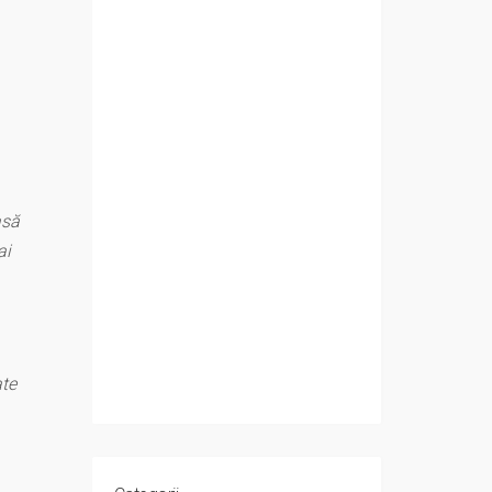
asă
ai
ate