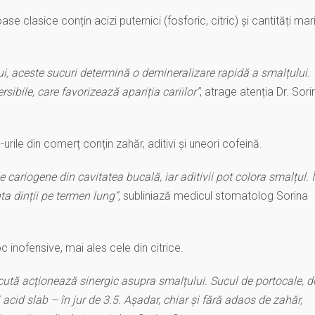
e clasice conțin acizi puternici (fosforic, citric) și cantități mar
ui, aceste sucuri determină o demineralizare rapidă a smalțului.
ibile, care favorizează apariția cariilor”
, atrage atenția Dr. Sori
urile din comerț conțin zahăr, aditivi și uneori cofeină.
 cariogene din cavitatea bucală, iar aditivii pot colora smalțul. 
ta dinții pe termen lung”,
subliniază medicul stomatolog Sorina
 inofensive, mai ales cele din citrice.
scută acționează sinergic asupra smalțului. Sucul de portocale, d
cid slab – în jur de 3.5. Așadar, chiar și fără adaos de zahăr,