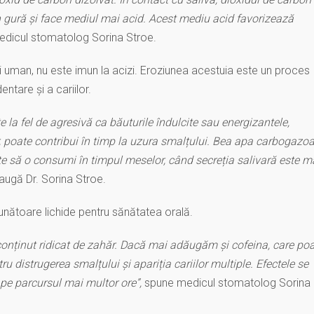
 gură și face mediul mai acid. Acest mediu acid favorizează
dicul stomatolog Sorina Stroe.
ui uman, nu este imun la acizi. Eroziunea acestuia este un proces
dentare și a cariilor.
a fel de agresivă ca băuturile îndulcite sau energizantele,
, poate contribui în timp la uzura smalțului. Bea apa carbogazo
 este să o consumi în timpul meselor, când secreția salivară este m
ugă Dr. Sorina Stroe.
ăunătoare lichide pentru sănătatea orală.
conținut ridicat de zahăr. Dacă mai adăugăm și cofeina, care po
u distrugerea smalțului și apariția cariilor multiple. Efectele se
pe parcursul mai multor ore”,
spune medicul stomatolog Sorina