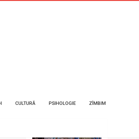
Articole recente
O umflătură moale sau un
„semn din naștere” poate
ascunde o malformație
vasculară. Ce semn poate
ridica suspiciuni
H
CULTURĂ
PSIHOLOGIE
ZÎMBIM
Muzeele și inițiativele
culturale rurale din
Moldova, invitate să se
alăture Nopții Muzeelor la