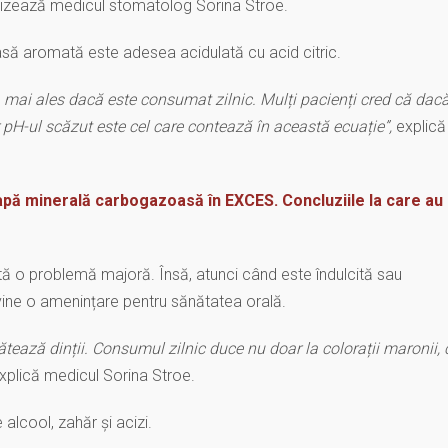
rtizează medicul stomatolog Sorina Stroe.
să aromată este adesea acidulată cu acid citric.
ț, mai ales dacă este consumat zilnic. Mulți pacienți cred că dac
r pH-ul scăzut este cel care contează în această ecuație”,
explică 
pă minerală carbogazoasă în EXCES. Concluziile la care au
tă o problemă majoră. Însă, atunci când este îndulcită sau
vine o amenințare pentru sănătatea orală.
tează dinții. Consumul zilnic duce nu doar la colorații maronii, 
xplică medicul Sorina Stroe.
e alcool, zahăr și acizi.