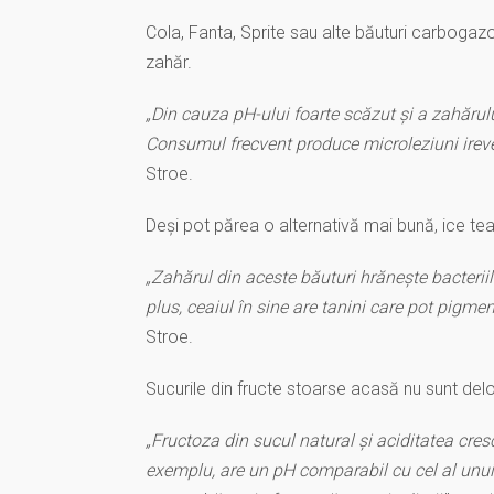
Cola, Fanta, Sprite sau alte băuturi carbogazoas
zahăr.
„Din cauza pH-ului foarte scăzut și a zahărul
Consumul frecvent produce microleziuni irevers
Stroe.
Deși pot părea o alternativă mai bună, ice tea-
„Zahărul din aceste băuturi hrănește bacteriile
plus, ceaiul în sine are tanini care pot pigmen
Stroe.
Sucurile din fructe stoarse acasă nu sunt deloc
„Fructoza din sucul natural și aciditatea cre
exemplu, are un pH comparabil cu cel al unui a