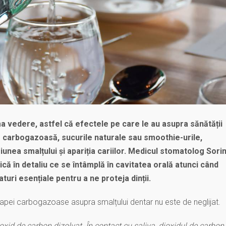
a vedere, astfel că efectele pe care le au asupra sănătății
 carbogazoasă, sucurile naturale sau smoothie-urile,
unea smalțului și apariția cariilor. Medicul stomatolog Sori
ică în detaliu ce se întâmplă în cavitatea orală atunci când
uri esențiale pentru a ne proteja dinții.
 apei carbogazoase asupra smalțului dentar nu este de neglijat.
xid de carbon dizolvat. În contact cu saliva, dioxidul de carbon