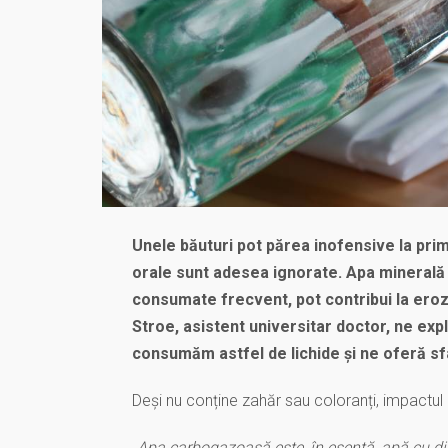
Unele băuturi pot părea inofensive la prim
orale sunt adesea ignorate. Apa minerală
consumate frecvent, pot contribui la erozi
Stroe, asistent universitar doctor, ne expl
consumăm astfel de lichide și ne oferă sfat
Deși nu conține zahăr sau coloranți, impactul
„Apa carbogazoasă este, în esență, apă cu dio