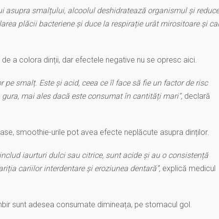
ului asupra smalțului, alcoolul deshidratează organismul și reduc
rea plăcii bacteriene și duce la respirație urât mirositoare și cari
de a colora dinții, dar efectele negative nu se opresc aici.
 pe smalț. Este și acid, ceea ce îl face să fie un factor de risc
 gura, mai ales dacă este consumat în cantități mari”,
declară
se, smoothie-urile pot avea efecte neplăcute asupra dinților.
includ iaurturi dulci sau citrice, sunt acide și au o consistență
riția cariilor interdentare și eroziunea dentară”,
explică medicul
mbir sunt adesea consumate dimineața, pe stomacul gol.