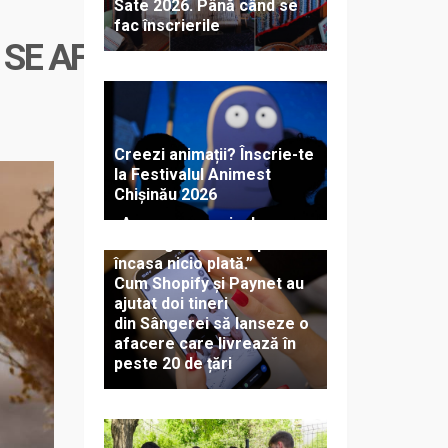
Sate 2026. Până când se
fac înscrierile
SE AFLĂ PRINTRE ELE!
Creezi animații? Înscrie-te
la Festivalul Animest
Chișinău 2026
„Aveam magazinul
online gata, dar nu puteam
încasa nicio plată.”
Cum Shopify și Paynet au
ajutat doi tineri
din Sângerei să lanseze o
afacere care livrează în
peste 20 de țări