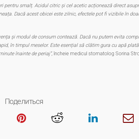
i pentru smalț. Acidul citric și cel acetic acționează direct asup
ineața. Dacă acest obicei este zilnic, efectele pot fi vizibile în doa
cvența și modul de consum contează. Dacă nu putem evita compl
pid, în timpul meselor. Este esențial să clătim gura cu apă plată
inute înainte de periaj”,
încheie medicul stomatolog Sorina Str
Поделиться