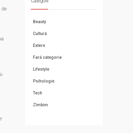
Categorii
i de
Beauty
Cultură
na
Extern
Fară categorie
Lifestyle
În
Psihologie
Tech
Zîmbim
e