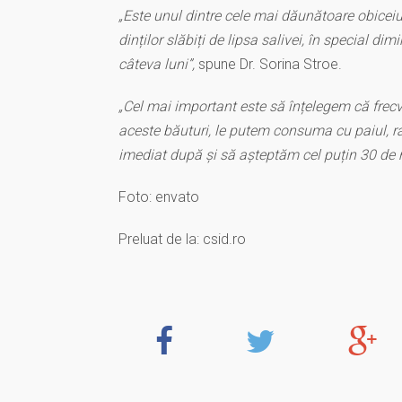
„Este unul dintre cele mai dăunătoare obiceiur
dinților slăbiți de lipsa salivei, în special dim
câteva luni”,
spune Dr. Sorina Stroe.
„Cel mai important este să înțelegem că fre
aceste băuturi, le putem consuma cu paiul, ra
imediat după și să așteptăm cel puțin 30 de m
Foto: envato
Preluat de la: csid.ro