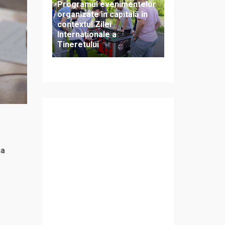
Programul evenimentelor
organizate în capitală în
contextul Zilei
Internaționale a
Tineretului
na