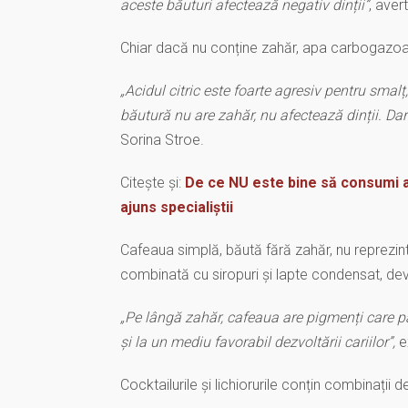
aceste băuturi afectează negativ dinții”
, ave
Chiar dacă nu conține zahăr, apa carbogazoa
„Acidul citric este foarte agresiv pentru smal
băutură nu are zahăr, nu afectează dinții. Da
Sorina Stroe.
Citește și:
De ce NU este bine să consumi a
ajuns specialiștii
Cafeaua simplă, băută fără zahăr, nu reprezin
combinată cu siropuri și lapte condensat, de
„Pe lângă zahăr, cafeaua are pigmenți care pă
și la un mediu favorabil dezvoltării cariilor”,
e
Cocktailurile și lichiorurile conțin combinații d