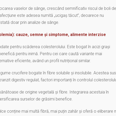
blocarea vaselor de sânge, crescând semnificativ riscul de boli d
 afecțiune este adesea numită „ucigaș tăcut”, deoarece nu
tată doar prin analize de sânge.
olemia): cauze, semne și simptome, alimente interzise
ate pentru scăderea colesterolului. Este bogat în acizi grași
benefică pentru inimă. Pentru cei care caută variante mai
rnative eficiente, având un profil nutrițional similar.
ume crucifere bogate în fibre solubile și insolubile. Acestea sus
tranzit digestiv regulat, factori importanți în controlul colesterolulu
nătoase de origine vegetală și fibre. Integrarea acestuia în
diversificarea surselor de grăsimi benefice.
ulce conține mai multă fibră, mai puțin zahăr și oferă o eliberare 