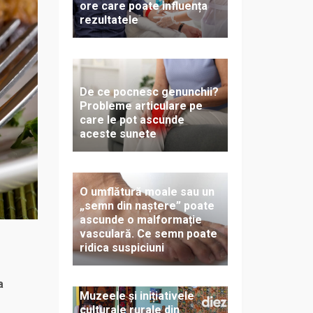
ore care poate influența
rezultatele
De ce pocnesc genunchii?
Probleme articulare pe
care le pot ascunde
aceste sunete
O umflătură moale sau un
„semn din naștere” poate
ascunde o malformație
vasculară. Ce semn poate
ridica suspiciuni
a
Muzeele și inițiativele
culturale rurale din