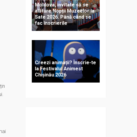
Moldova, invitate să se
e
alăture Nopții Muzeelor la
Sate 2026. Până când se
fac înscrierile
Creezi animații? Înscrie-te
la Festivalul Animest
Chișinău 2026
țin
i.
mai