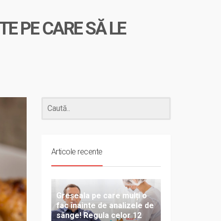
TE PE CARE SĂ LE
Articole recente
Greșeala pe care mulți o
fac înainte de analizele de
sânge! Regula celor 12