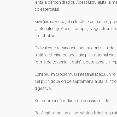
lentă a carbohidraților. Acest lucru ajută la men
colesterolului.
Kiwi (inclusiv coaja) și fructele de pădure, p
și fitonutrienți. Acești compuși vegetali au ef
metabolice.
Ovăzul este recunoscut pentru conținutul de b
ajută la eliminarea acestuia prin sistemul di
formă de „overnight oats”, poate avea un imp
Echilibrul microbiomului intestinal joacă un ro
cel puțin două ori pe săptămână ajută la intr
digestivă.
Se recomandă reducerea consumului de:
Pe lângă alimentație, activitatea fizică reg