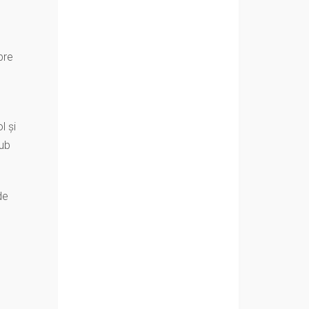
bre
l și
sub
de