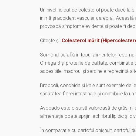
Un nivel ridicat de colesterol poate duce la 
inimă și accident vascular cerebral. Această
provoacă simptome evidente și poate fi depis
Citește și:
Colesterol mărit (Hipercolester
Somonul se află în topul alimentelor recomand
Omega-3 și proteine de calitate, combinație 
accesibile, macroul și sardinele reprezintă alte
Broccoli, conopida și kale sunt exemple de leg
sănătatea florei intestinale și contribuie la un 
Avocado este o sursă valoroasă de grăsimi să
alimentație poate sprijini echilibrul lipidic și 
În comparație cu cartoful obișnuit, cartoful d