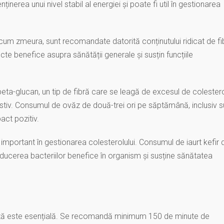
ținerea unui nivel stabil al energiei și poate fi util în gestionarea
recum zmeura, sunt recomandate datorită conținutului ridicat de fi
ecte benefice asupra sănătății generale și susțin funcțiile
eta-glucan, un tip de fibră care se leagă de excesul de colestero
gestiv. Consumul de ovăz de două-trei ori pe săptămână, inclusiv 
act pozitiv.
l important în gestionarea colesterolului. Consumul de iaurt kefir 
oducerea bacteriilor benefice în organism și susține sănătatea
ulată este esențială. Se recomandă minimum 150 de minute de