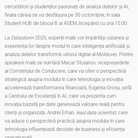
cercetători și studenților pasionați de analiza datelor și AI,
finala căreia se va desfășura pe 30 octombrie, în sala
Student HUB din blocul B al ASEM, începând cu ora 15:00.
La
Datastorm
2025, experții maib vor împărtăși viziunea și
experiența lor despre modul în care inteligența artificială și
analiza datelor transformă viitorul digital al Moldovei. Printre
speakerii maib se numără Macar Stoianov, vicepreședinte
al Comitetului de Conducere, care va oferi o perspectivă
strategică asupra modului în care tehnologia și inovația
accelerează transformarea financiară, Eugenia Grosu, șefă
a Centrului de Excelență în AI, care va prezenta cum
inovația bazată pe date generează valoare reală pentru
clienți și organizații, Andrei Erhan,
lead data scientist
, care
va aduce o perspectivă practică asupra modului în care
tehnologia influențează deciziile de business și eficiența
operațională.