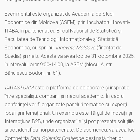
Evenimentul este organizat de Academia de Studii
Economice din Moldova (ASEM), prin Incubatorul Inovativ
IT4BA, în parteneriat cu Biroul Național de Statistică și
Facultatea de Tehnologii Informaționale și Statistică
Economică, cu sprijinul
Innovate Moldova
(finanțat de
Suedia) și maib. Acesta va avea loc pe 31 octombrie 2025,
în intervalul orar 9:00-14:00, la ASEM (blocul A, str.
Bănulescu-Bodoni, nr. 61).
DATASTORM
este o platformă de colaborare și inspirație
între specialiști, companii și mediul academic. În cadrul
conferinței vor fi organizate paneluri tematice cu experți
locali și internaționali. Un exemplu este Târgul de Inovații și
Interacțiune B2B, unde organizațiile își pot prezenta soluțiile
și pot identifica noi parteneriate. De asemenea, va avea loc
Competiția
Data Scientist Challenge
, destinată tinerilor