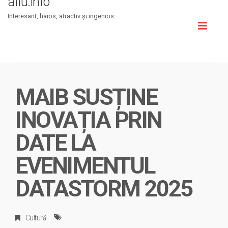
aflu.info
Interesant, haios, atractiv şi ingenios.
Toggl
naviga
MAIB SUSȚINE
INOVAȚIA PRIN
DATE LA
EVENIMENTUL
DATASTORM 2025
Cultură