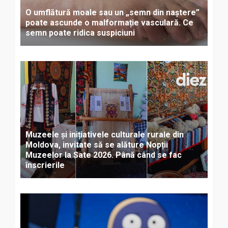
O umflătură moale sau un „semn din naștere”
poate ascunde o malformație vasculară. Ce
semn poate ridica suspiciuni
Muzeele și inițiativele culturale rurale din
Moldova, invitate să se alăture Nopții
Muzeelor la Sate 2026. Până când se fac
înscrierile