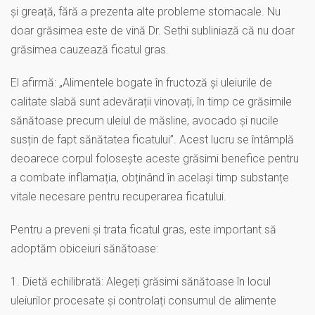
și greață, fără a prezenta alte probleme stomacale. Nu
doar grăsimea este de vină Dr. Sethi subliniază că nu doar
grăsimea cauzează ficatul gras.
El afirmă: „Alimentele bogate în fructoză și uleiurile de
calitate slabă sunt adevărații vinovați, în timp ce grăsimile
sănătoase precum uleiul de măsline, avocado și nucile
susțin de fapt sănătatea ficatului”. Acest lucru se întâmplă
deoarece corpul folosește aceste grăsimi benefice pentru
a combate inflamația, obținând în același timp substanțe
vitale necesare pentru recuperarea ficatului.
Pentru a preveni și trata ficatul gras, este important să
adoptăm obiceiuri sănătoase:
1. Dietă echilibrată: Alegeți grăsimi sănătoase în locul
uleiurilor procesate și controlați consumul de alimente