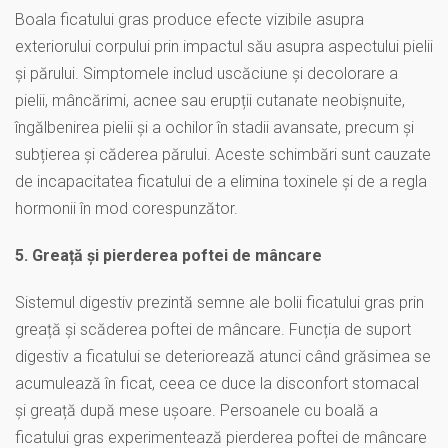
Boala ficatului gras produce efecte vizibile asupra
exteriorului corpului prin impactul său asupra aspectului pielii
și părului. Simptomele includ uscăciune și decolorare a
pielii, mâncărimi, acnee sau erupții cutanate neobișnuite,
îngălbenirea pielii și a ochilor în stadii avansate, precum și
subțierea și căderea părului. Aceste schimbări sunt cauzate
de incapacitatea ficatului de a elimina toxinele și de a regla
hormonii în mod corespunzător.
5. Greață și pierderea poftei de mâncare
Sistemul digestiv prezintă semne ale bolii ficatului gras prin
greață și scăderea poftei de mâncare. Funcția de suport
digestiv a ficatului se deteriorează atunci când grăsimea se
acumulează în ficat, ceea ce duce la disconfort stomacal
și greață după mese ușoare. Persoanele cu boală a
ficatului gras experimentează pierderea poftei de mâncare