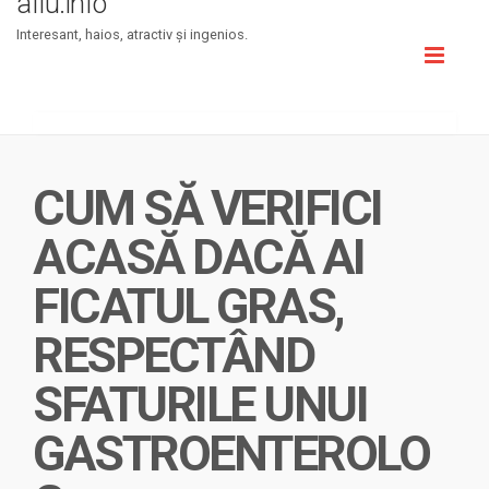
aflu.info
Interesant, haios, atractiv şi ingenios.
Toggl
naviga
CUM SĂ VERIFICI
ACASĂ DACĂ AI
FICATUL GRAS,
RESPECTÂND
SFATURILE UNUI
GASTROENTEROLO