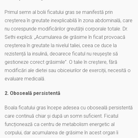
Primul semn al bolii ficatului gras se manifestă prin
creșterea în greutate inexplicabilă în zona abdominală, care
nu corespunde modificărilor greutății corporale totale. Dr.
Sethi explică: „Acumularea de grăsime în ficat provoacă
creșterea în greutate la nivelul taliei, ceea ce duce la
rezistență la insulină, deoarece ficatul nu reușește să
gestioneze corect grăsimile”. O talie în creștere, fără
modificări ale dietei sau obiceiurilor de exerciții, necesită o
evaluare medicală.
2. Oboseală persistentă
Boala ficatului gras începe adesea cu oboseală persistentă
care continuă chiar și după un somn suficient. Ficatul
funcționează ca centru de metabolism energetic al
corpului, dar acumularea de grăsime în acest organ îi