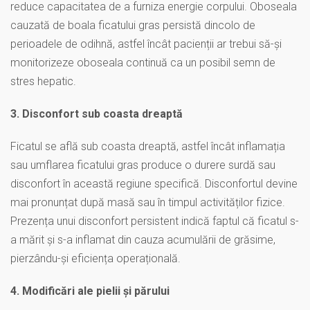
reduce capacitatea de a furniza energie corpului. Oboseala
cauzată de boala ficatului gras persistă dincolo de
perioadele de odihnă, astfel încât pacienții ar trebui să-și
monitorizeze oboseala continuă ca un posibil semn de
stres hepatic.
3. Disconfort sub coasta dreaptă
Ficatul se află sub coasta dreaptă, astfel încât inflamația
sau umflarea ficatului gras produce o durere surdă sau
disconfort în această regiune specifică. Disconfortul devine
mai pronunțat după masă sau în timpul activităților fizice.
Prezența unui disconfort persistent indică faptul că ficatul s-
a mărit și s-a inflamat din cauza acumulării de grăsime,
pierzându-și eficiența operațională.
4. Modificări ale pielii și părului