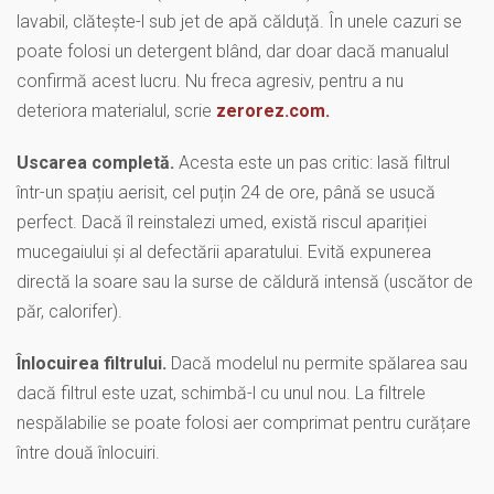
lavabil, clătește-l sub jet de apă călduță. În unele cazuri se
poate folosi un detergent blând, dar doar dacă manualul
confirmă acest lucru. Nu freca agresiv, pentru a nu
deteriora materialul, scrie
zerorez.com.
Uscarea completă.
Acesta este un pas critic: lasă filtrul
într-un spațiu aerisit, cel puțin 24 de ore, până se usucă
perfect. Dacă îl reinstalezi umed, există riscul apariției
mucegaiului și al defectării aparatului. Evită expunerea
directă la soare sau la surse de căldură intensă (uscător de
păr, calorifer).
Înlocuirea filtrului.
Dacă modelul nu permite spălarea sau
dacă filtrul este uzat, schimbă-l cu unul nou. La filtrele
nespălabilie se poate folosi aer comprimat pentru curățare
între două înlocuiri.