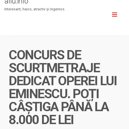
aflu.info
Interesant, haios, atractiv şi ingenios.
Toggl
naviga
CONCURS DE
SCURTMETRAJE
DEDICAT OPEREI LUI
EMINESCU. POȚI
CÂȘTIGA PÂNĂ LA
8.000 DE LEI