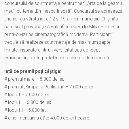
concursului de scurtmetraje pentru tineri „Arta de la geamul
meu”, cu tema „Eminescu Inspiră”. Concursul se adresează
tinerilor cu vârsta între 12 și 19 ani din municipiul Chișinău,
care sunt provocați să valorifice opera lui Mihai Eminescu
printr-o viziune cinematografică modernă. Participanții
trebuie să realizeze scurtmetraje de maximum șapte
minute, inspirate dintr-un vers, citat sau concept
eminescian, reinterpretat într-o cheie contemporană.
Iată ce premii poți câștiga:
# premiul mare – 8.000 de lei;
# premiul „Simpatia Publicului” – 7.000 de lei;
# locul I – 7.000 de lei;
# locul II – 6.000 de lei;
# locul III – 5.000 lei;
# cinci mențiuni a câte 4.000 de lei fiecare