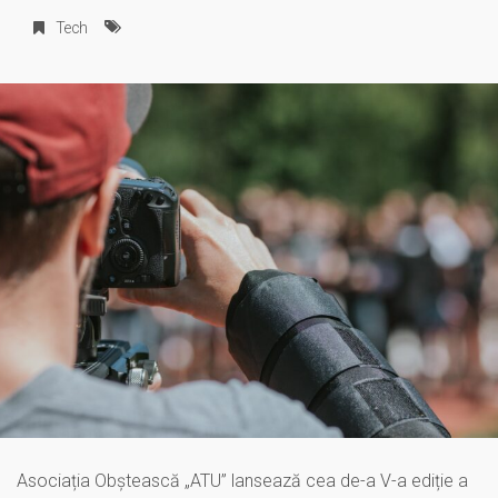
Tech
Asociația Obștească „ATU” lansează cea de-a V-a ediție a